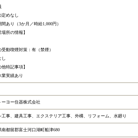
員
の定めなし
間あり（3か月／時給1,000円）
業場所の情報】
の受動喫煙対策：有（禁煙）
なし
の他特記事項】
休業実績あり
トーヨー住器株式会社
シ工事、建具工事、エクステリア工事、外構、リフォーム、水廻り
県南都留郡富士河口湖町船津680