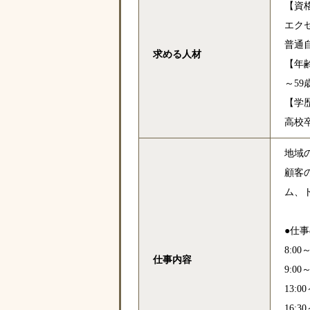
【資
エク
普通
求める人材
【年
～5
【学
高校
地域
顧客
ム、
●仕
8:0
仕事内容
9:
13
16