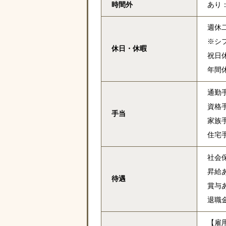
時間外
あり
週休
※シ
休日・休暇
祝日
年間休
通勤
資格手
手当
家族手
住宅手
社会
昇給あ
待遇
賞与あ
退職
【雇