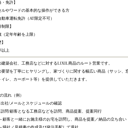
格・免許】
セルやワードの基本的な操作ができる方
自動車運転免許（AT限定不可）
齢制限】
9歳（定年年齢を上限）
歴】
卒以上
の建築会社、工務店などに対するLIXIL商品のルート営業です。
の要望を丁寧にヒヤリングし、家づくりに関する幅広い商品（サッシ、
トイレ、カーポート等）を提供していただきます。
事の流れ（例）
0～出社/メールとスケジュールの確認
00～訪問/顧客となる工務店などを訪問、商品提案、提案同行
:00～顧客と一緒にお施主様のお宅を訪問し、商品を提案／納品の立ち合い
:30～帰社／見積書の作成及び発注手配して退社