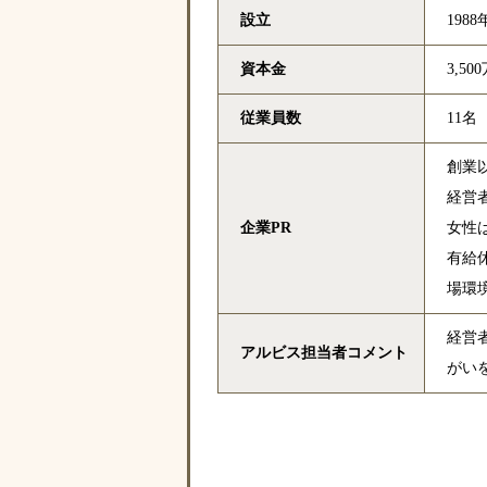
設立
1988
資本金
3,50
従業員数
11名
創業
経営
企業PR
女性
有給
場環
経営
アルビス担当者コメント
がい