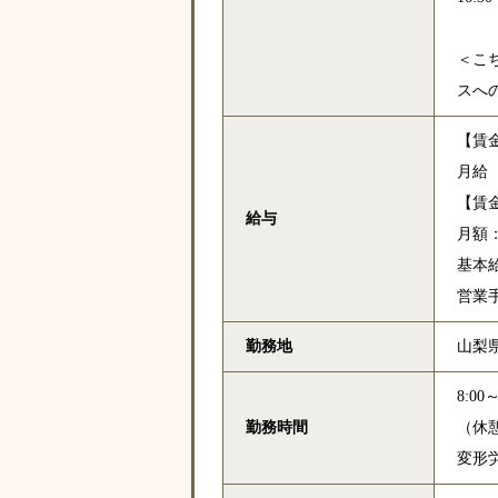
＜こ
スへ
【賃
月給
【賃
給与
月額：1
基本給：
営業手
勤務地
山梨
8:00～
勤務時間
（休憩
変形