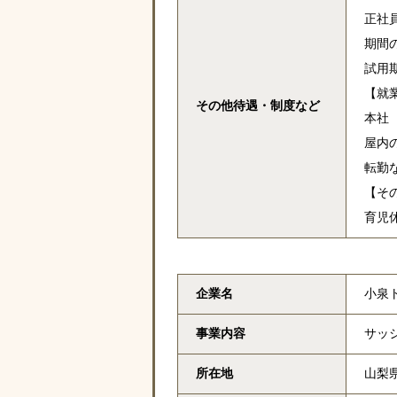
正社
期間
試用期
【就
その他待遇・
制度など
本社
屋内
転勤
【そ
育児
企業名
小泉
事業内容
サッ
所在地
山梨