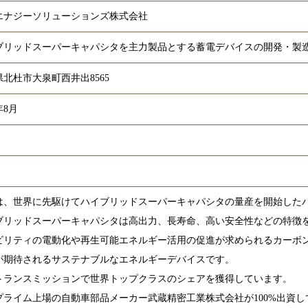
エナジーソリューションズ株式会社
ブリッドスーパーキャパシタを主力製品とする蓄電デバイスの開発・製
北杜市大泉町西井出8565
年8月
は、世界に先駆けてハイブリッドスーパーキャパシタの量産を開始した
ブリッドスーパーキャパシタは高出力、長寿命、高い安全性などの特徴
ビリティの電動化や再生可能エネルギー活用の促進が求められるカーボ
が期待されるサステナブルなエネルギーデバイスです。
トランスミッションで世界トップクラスのシェアを獲得しています。
プライム上場の自動車部品メーカー武蔵精密工業株式会社が100%出資