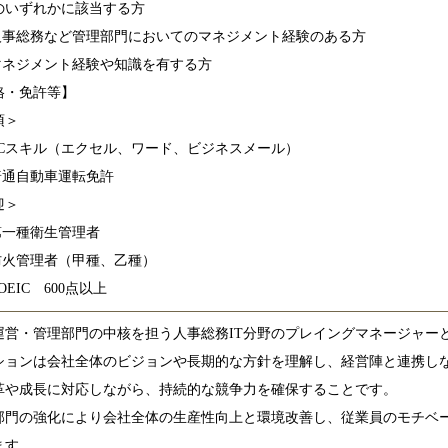
のいずれかに該当する方
人事総務など管理部門においてのマネジメント経験のある方
マネジメント経験や知識を有する方
格・免許等】
須＞
PCスキル（エクセル、ワード、ビジネスメール）
普通自動車運転免許
迎＞
第一種衛生管理者
防火管理者（甲種、乙種）
OEIC 600点以上
運営・管理部門の中核を担う人事総務IT分野のプレイングマネージャー
ションは会社全体のビジョンや長期的な方針を理解し、経営陣と連携し
革や成長に対応しながら、持続的な競争力を確保することです。
部門の強化により会社全体の生産性向上と環境改善し、従業員のモチベ
ます。