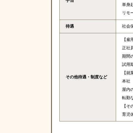
手当
単身
リモ
待遇
社会
【雇
正社
期間
試用
【就
その他待遇・
制度など
本社
屋内
転勤
【そ
育児