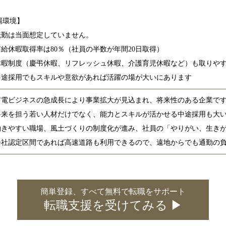
場環境】
転勤は当面想定していません。
有給休暇取得率は80％（社員の半数が年間20日取得）
休暇制度（慶弔休暇、リフレッシュ休暇、介護育児休暇など）も取りや
中途採用でもスキルや意欲があれば活躍の場が大いにあります
蓄電ビジネスの急成長により事業拡大が見込まれ、将来性のある企業で
将来を担う若い人材だけでなく、能力とスキルが活かせる中途採用も大
働きやすい職場、風土づくりの制度化が進み、社員の「やりがい、生き
会社認定区間であれば高速道路も利用できるので、遠地からでも通勤の
簡単登録、すべて無料で転職をサポート
転職支援を受けてみる ▶