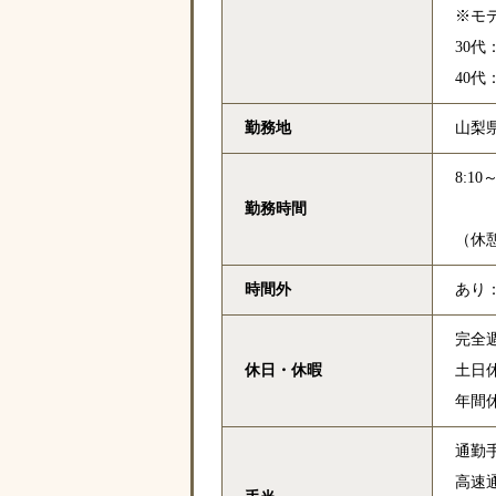
※モ
30代
40代
勤務地
山梨
8:10～
勤務時間
（休憩
時間外
あり
完全
休日・休暇
土日
年間休
通勤
高速