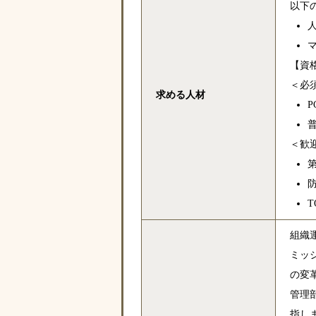
以下
【資
＜必
求める人材
＜歓
T
組織
ミッ
の変
管理
指し