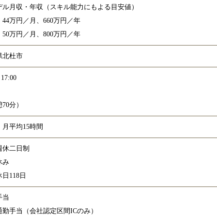
デル月収・年収（スキル能力にもよる目安値）
：44万円／月、660万円／年
：50万円／月、800万円／年
県北杜市
17:00
70分）
：月平均15時間
週休二日制
休み
日118日
手当
通勤手当（会社認定区間ICのみ）