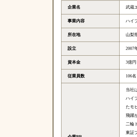
企業名
武蔵
事業内容
ハイ
所在地
山梨県
設立
2007
資本金
3億円
従業員数
106名
当社
ハイ
たモ
飛躍
二輪
東証
企業PR