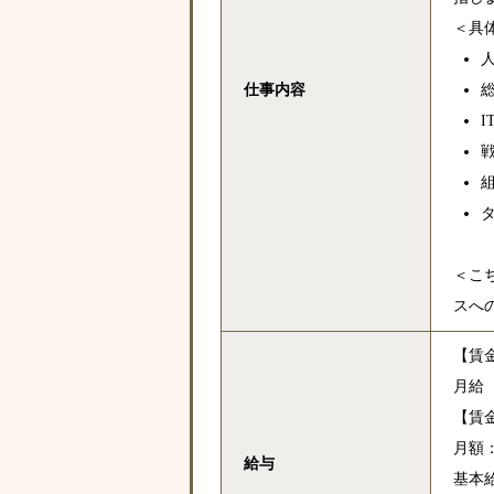
＜具
仕事内容
＜こ
スへ
【賃
月給
【賃
月額：4
給与
基本給：