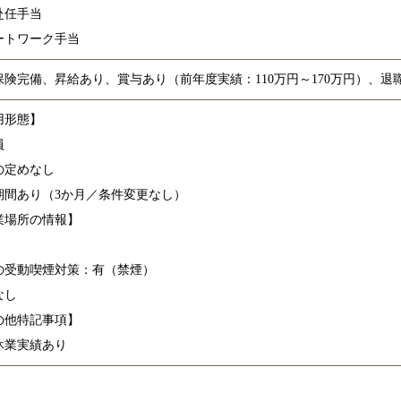
赴任手当
ートワーク手当
保険完備、昇給あり、賞与あり（前年度実績：110万円～170万円）、退
用形態】
員
の定めなし
期間あり（3か月／条件変更なし）
業場所の情報】
の受動喫煙対策：有（禁煙）
なし
の他特記事項】
休業実績あり