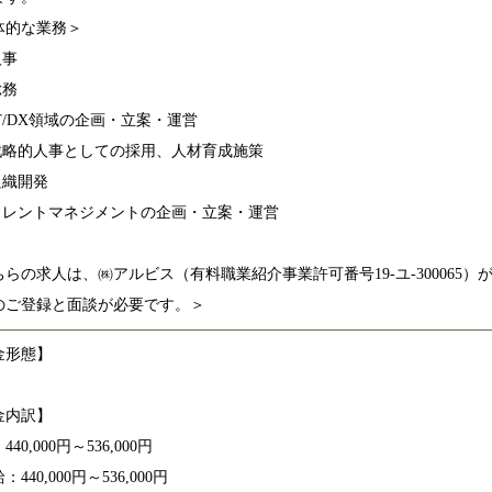
体的な業務＞
人事
総務
IT/DX領域の企画・立案・運営
戦略的人事としての採用、人材育成施策
組織開発
タレントマネジメントの企画・立案・運営
ちらの求人は、㈱アルビス（有料職業紹介事業許可番号19-ユ-300065
のご登録と面談が必要です。＞
金形態】
金内訳】
40,000円～536,000円
440,000円～536,000円