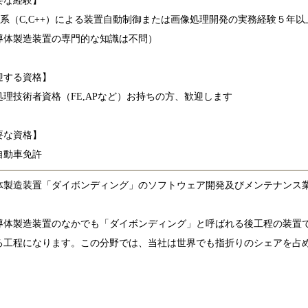
要な経験】
語系（C,C++）による装置自動制御または画像処理開発の実務経験５年以
導体製造装置の専門的な知識は不問）
迎する資格】
処理技術者資格（FE,APなど）お持ちの方、歓迎します
要な資格】
自動車免許
体製造装置「ダイボンディング」のソフトウェア開発及びメンテナンス
導体製造装置のなかでも「ダイボンディング」と呼ばれる後工程の装置
る工程になります。この分野では、当社は世界でも指折りのシェアを占