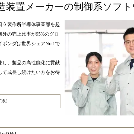
造装置メーカーの制御系ソフト
日立製作所半導体事業部を起
海外の売上比率が95%のグロ
ボンダは世界シェアNo.1で
使し、製品の高性能化に貢献
して成長し続けたい方をお待
T系）