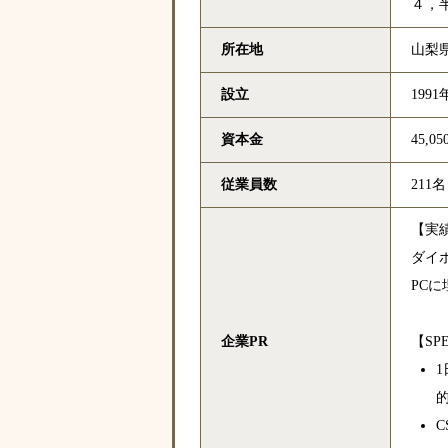
４，
所在地
山梨県
設立
1991
資本金
45,0
従業員数
211名
【実
ダイ
PC
企業PR
【SP