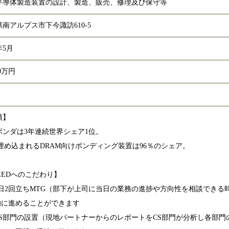
半導体製造装置の設計、製造、販売、修理及び保守等
南アルプス市下今諏訪610-5
年5月
50万円
績】
ボンダは3年連続世界シェア1位。
に埋め込まれるDRAM向けボンディング装置は96％のシェア。
EEDへのこだわり】
1日2回立ちMTG（部下が上司に当日の業務の進捗や方向性を相談できる
的に進めることができます
CS部門の設置（現地パートナーからのレポートをCS部門が分析し各部