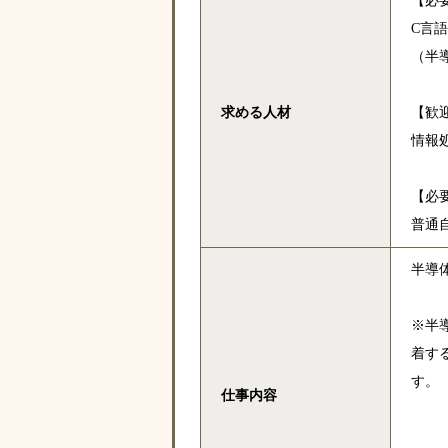
【必
C言
（半
求める人材
【歓
情報
【必
普通
半導
※半
着す
す。
仕事内容