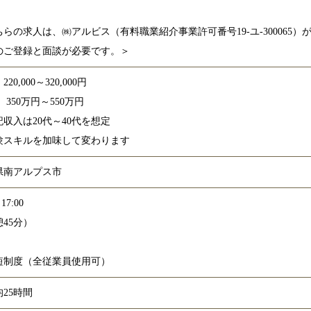
ちらの求人は、㈱アルビス（有料職業紹介事業許可番号19-
ユ-30006
のご登録と面談が必要です。＞
20,000～320,000円
350万円～550万円
収入は20代～40代を想定
験スキルを加味して変わります
県南アルプス市
17:00
45分）
短制度（全従業員使用可）
25時間