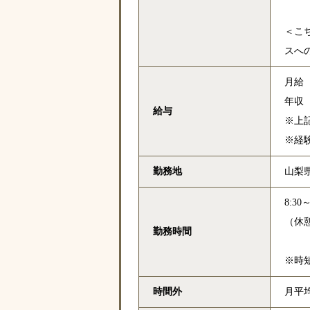
＜こ
スへ
月給 2
年収 
給与
※上記
※経
勤務地
山梨
8:30～
（休憩
勤務時間
※時
時間外
月平均