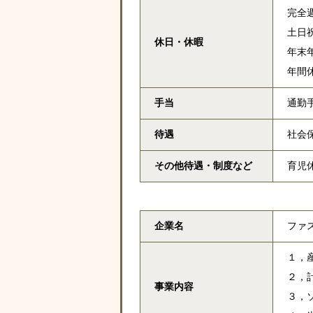
完全
土日
休日・休暇
年末
年間休
手当
通勤手
待遇
社会
その他待遇・
制度など
育児
企業名
ファ
１，
２，
事業内容
３，