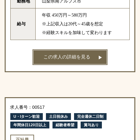
勤務地
山梨県南アルプス市
年収 450万円～580万円
給与
※上記収入は20代～45歳を想定
※経験スキルを加味して変わります
この求人の詳細を見る
求人番号：00517
U・Iターン歓迎
土日祝休み
完全週休二日制
年間休日120日以上
経験者希望
賞与あり
正社員